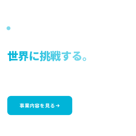
医療機器とIoTで未来を変革する開発型医療商社
先端医療で、
世界に挑戦する。
医師・技術者・IT・メディアが結集し、
新たな医療ソリュ
ーション開発をシームレスに提供します。
事業内容を見る
お問い合わせ