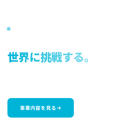
医療機器とIoTで未来を変革する開発型医療商社
先端医療で、
世界に挑戦する。
医師・技術者・IT・メディアが結集し、
新たな医療ソリュ
ーション開発をシームレスに提供します。
事業内容を見る
お問い合わせ